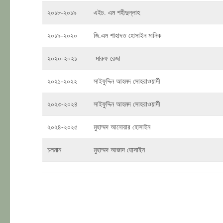
২০১৮-২০১৯
এইচ. এম শহীদুল্লাহ
২০১৯-২০২০
জি.এম শাহাদত হোসাইন মানিক
২০২০-২০২১
মারুফ রেজা
২০২১-২০২২
সাইফুদ্দিন আহমদ সোহরাওয়ার্দী
২০২৩-২০২৪
সাইফুদ্দিন আহমদ সোহরাওয়ার্দী
২০২৪-২০২৫
মুহাম্মদ আনোয়ার হোসাইন
চলমান
মুহাম্মদ আজাদ হোসাইন