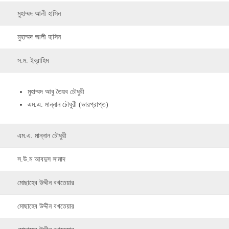
মুহাম্মদ আলী হাসিন
মুহাম্মদ আলী হাসিন
স.ম. ইব্রাহিম
মুহাম্মদ আবু তৈয়ব চৌধুরী
এম.এ. মান্নান চৌধুরী (ভারপ্রাপ্ত)
এম.এ. মান্নান চৌধুরী
স.উ.ম আবদুস সামাদ
মোছাহেব উদ্দীন বখতেয়ার
মোছাহেব উদ্দীন বখতেয়ার