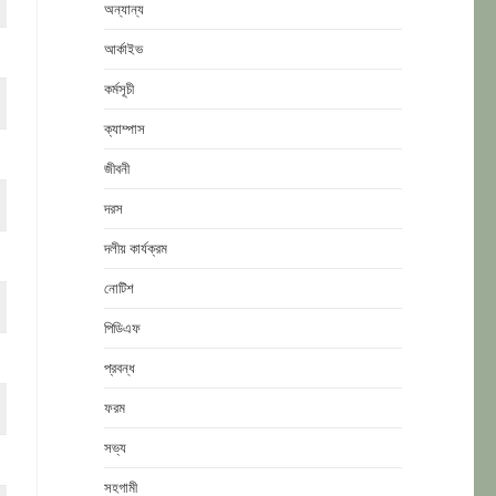
অন্যান্য
আর্কাইভ
কর্মসূচী
ক্যাম্পাস
জীবনী
দরস
দলীয় কার্যক্রম
নোটিশ
পিডিএফ
প্রবন্ধ
ফরম
সভ্য
সহগামী