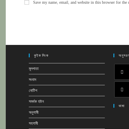
Save my name, email, and website in this browser for the
or
address
username
to
to
comment
comment
কুইক লিংক
অনুসরণ
মূলপাতা
সংবাদ
Opens
in
নোটিশ
a
Opens
সমর্থক হউন
new
ভাষা
in
tab
অনুগামী
a
new
সহগামী