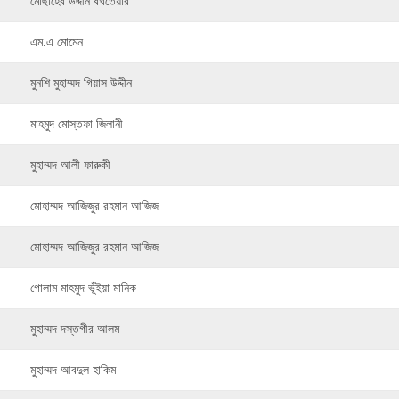
মোছাহেব উদ্দীন বখতেয়ার
এম.এ মোমেন
মুনশি মুহাম্মদ গিয়াস উদ্দীন
মাহমুদ মোস্তফা জিলানী
মুহাম্মদ আলী ফারুকী
মোহাম্মদ আজিজুর রহমান আজিজ
মোহাম্মদ আজিজুর রহমান আজিজ
গোলাম মাহমুদ ভূঁইয়া মানিক
মুহাম্মদ দস্তগীর আলম
মুহাম্মদ আবদুল হাকিম