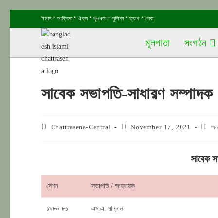
Skip
ঈমান * আক্বিদা * ঐক্য * শৃঙ্খলা * সুশিক্ষা * ত্যাগ * সেবা
to
content
মূলপাতা
সংগঠন
সাবেক সভাপতি-সাধারণ সম্পাদক
Post
Post
Post
Chattrasena-Central
November 17, 2021
অন্
author:
published:
categ
সাবেক স
সেশন
সভাপতি / আহবায়ক
১৯৮০-৮১
এম.এ. মান্নান