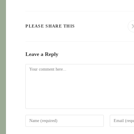
SHARE
PLEASE SHARE THIS
THIS
CONTENT
Leave a Reply
Comment
Enter
Enter
your
your
name
email