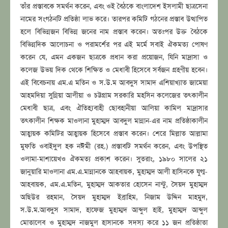
তাঁর প্রস্তাবকে সমর্থন করেন, এবং ওই বৈঠকে বাংলাদেশ ইসলামী ছাত্রসেনা
নামের সংগঠনটি প্রতিষ্ঠা লাভ করে। তারপর কমিটি গঠনের প্রস্তাব উত্থাপিত
হলে বিভিন্নজন বিভিন্ন জনের নাম প্রস্তাব করেন। অতঃপর উক্ত বৈঠকে
বিভিন্নদিক আলোচনা ও পরামর্শের পর এই মর্মে সবাই ঐকমত্য পোষণ
করেন যে, এমন একজন ছাত্রকে প্রধান করা প্রয়োজন, যিনি মাদ্রাসা ও
কলেজ উভয় দিক থেকে শিক্ষিত ও মেধাবী হিসেবে সর্বজন গ্রহণীয় হবেন।
এই বিবেচনায় এম.এ মতিন ও স.উ.ম আবদুস সামাদ এশিয়াখ্যাত জামেয়া
আহমদিয়া সুন্নিয়া আলীয়া ও চট্টগ্রাম সরকারি মহসিন কলেজের তৎকালীন
মেধাবী ছাত্র, এবং ঐতিহ্যবাহী ছোবহানীয়া আলিয়া কামিল মাদ্রাসার
তৎকালীন শিক্ষক মাওলানা মুহাম্মদ আবদুল মান্নান-এর নাম প্রতিষ্ঠাকালীন
আহ্বায়ক কমিটির আহ্বায়ক হিসেবে প্রস্তাব করেন। শেরে মিল্লাত আল্লামা
মুফতি ওবাইদুল হক নঈমী (রহ.) প্রস্তাবটি সমর্থন করেন, এবং উপস্থিত
ওলামা-মাশায়েখও ঐকমত্য প্রকাশ করেন। সুতরাং, ১৯৮০ সালের ২১
জানুয়ারি মাওলানা এম.এ.মান্নানকে আহবায়ক, মুহাম্মদ আলী হাসিনকে যুগ্ম-
আহবায়ক, এম.এ.মতিন, মুহাম্মদ আকতার হোসেন নান্টু, সৈয়দ মুহাম্মদ
অছিউর রহমান, সৈয়দ মুহাম্মদ ইব্রাহিম, নিজাম উদ্দিন মাহমুদ,
স.উ.ম.আবদুস সামাদ, হাফেজ মুহাম্মদ আব্দুল হাই, মুহাম্মদ আব্দুল
মোতালেব ও মুহাম্মদ নাজমুল হাসানকে সদস্য করে ১১ জন প্রতিষ্ঠাতা