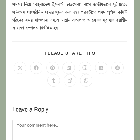
সদস্য নিয়ে ‘বাংলাদেশ ইসলামী ছাত্রসেনা’ নামে জাতীয়ভাবে সুন্নীয়তের
সর্বপ্রথম সাংগঠনিক যাত্রার সূচনা করা হয়। পরবর্তীতে প্রথম পূর্ণাঙ্গ কমিটি
গঠনের সময় মাওলানা এম.এ মান্নান সভাপতি ও সৈয়দ মুহাম্মদ ইব্রাহীম
সাধারণ সম্পাদক নির্বাচিত হন।
SHARE
PLEASE SHARE THIS
THIS
CONTENT
Opens
Opens
Opens
Opens
Opens
Opens
Opens
in
in
in
in
in
in
in
a
a
a
a
a
a
a
Opens
Opens
Opens
new
new
new
new
new
new
new
in
in
in
window
window
window
window
window
window
window
a
a
a
new
new
new
window
window
window
Leave a Reply
Comment