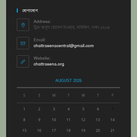
new
tab
যোগাযোগ
Address:
ড্রিম আবুল হোসেন টাওয়ার, মতিঝিল, ঢাকা-১২০৫
Email:
Opens
chattrasenacentral@gmail.com
in
your
Website:
application
chattrasena.org
AUGUST 2026
S
S
M
T
W
T
F
1
2
3
4
5
6
7
8
9
10
11
12
13
14
15
16
17
18
19
20
21