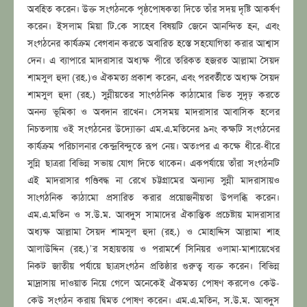
অবহিত করেন। উক্ত সংগঠনকে পৃষ্ঠপোষকতা দিতে তাঁর সদয় দৃষ্টি আকর্ষণ
করেন। ইসলাম মিয়া টি.কে সাহেব বিষয়টি জেনে আনন্দিত হন, এবং
সংগঠনের কার্যক্রম বেগবান করতে অবারিত হস্তে সহযোগিতা করার আশ্বাস
দেন। এ ব্যাপারে মাদরাসার অধ্যক্ষ পীরে তরিকত হজরত আল্লামা সৈয়দ
শামসুল হুদা (রহ.)ও ঐকমত্য প্রকাশ করেন, এবং পরবর্তীতে অধ্যক্ষ সৈয়দ
শামসুল হুদা (রহ.) সুন্নীয়তের সাংগঠনিক কাঠামোর ভিত সুদৃঢ় করতে
অনন্য ভূমিকা ও অবদান রাখেন। সেসময় মাদরাসার আবাসিক হলের
নিচতলায় ওই সংগঠনের উদ্যোক্তা এম.এ.মতিনের ৯নং কক্ষটি সংগঠনের
কার্যক্রম পরিচালনার কেন্দ্রবিন্দুতে রূপ নেয়। অতঃপর এ কক্ষে ধীরে-ধীরে
সুন্নি ছাত্ররা বিভিন্ন সভায় যোগ দিতে থাকেন। একপর্যায়ে তাঁরা সংগঠনটি
এই মাদরাসার গণ্ডিবদ্ধ না রেখে চট্টগ্রামের অন্যান্য সুন্নী মাদরাসায়ও
সাংগঠনিক কাঠামো প্রসারিত করার প্রয়োজনীয়তা উপলব্ধি করেন।
এম.এ.মতিন ও স.উ.ম. আবদুস সামাদের ঐকান্তিক প্রচেষ্টায় মাদরাসার
অধ্যক্ষ আল্লামা সৈয়দ শামসুল হুদা (রহ.) ও মোহাদ্দিস আল্লামা শাহ
আলাউদ্দিন (রহ.)’র সহায়তায় ও পরামর্শে সিনিয়র ওলামা-মাশায়েখের
নিকট জাতীয় পর্যায়ে ছাত্রসংগঠন প্রতিষ্ঠার গুরুত্ব ব্যক্ত করেন। বিভিন্ন
মাদ্রাসায় দাওয়াত নিয়ে গেলে অনেকেই ঐকমত্য পোষণ করলেও কেউ-
কেউ সংগঠন করায় দ্বিমত পোষণ করেন। এম.এ.মতিন, স.উ.ম. আবদুস