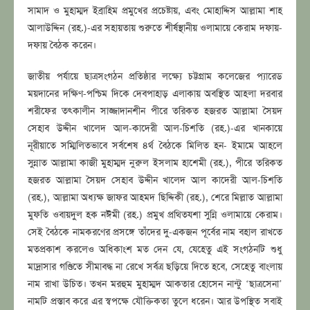
সামাদ ও মুহাম্মদ ইব্রাহিম প্রমুখের প্রচেষ্টায়, এবং মোহাদ্দিস আল্লামা শাহ
আলাউদ্দিন (রহ.)-এর সহায়তায় শুরুতে শীর্ষস্থানীয় ওলামায়ে কেরাম দফায়-
দফায় বৈঠক করেন।
জাতীয় পর্যায়ে ছাত্রসংগঠন প্রতিষ্ঠার লক্ষ্যে চট্টগ্রাম কলেজের প্যারেড
ময়দানের দক্ষিণ-পশ্চিম দিকে দেবপাহাড় এলাকায় অবস্থিত আহলা দরবার
শরীফের তৎকালীন সাজ্জাদানশীন পীরে তরিকত হজরত আল্লামা সৈয়দ
সেহাব উদ্দীন খালেদ আল-কাদেরী আল-চিশতি (রহ.)-এর খানকায়ে
নূরীয়াতে সম্মিলিতভাবে সর্বশেষ ৪র্থ বৈঠকে মিলিত হন- ইমামে আহলে
সুন্নাত আল্লামা কাজী মুহাম্মদ নুরুল ইসলাম হাশেমী (রহ.), পীরে তরিকত
হজরত আল্লামা সৈয়দ সেহাব উদ্দীন খালেদ আল কাদেরী আল-চিশতি
(রহ.), আল্লামা অধ্যক্ষ জাফর আহমদ ছিদ্দিকী (রহ.), শেরে মিল্লাত আল্লামা
মুফতি ওবায়দুল হক নঈমী (রহ.) প্রমুখ প্রথিতযশা সুন্নি ওলামায়ে কেরাম।
সেই বৈঠকে নামকরণের প্রসঙ্গে তাঁদের দু-একজন পূর্বের নাম বহাল রাখতে
মতপ্রকাশ করলেও অধিকাংশ মত দেন যে, যেহেতু এই সংগঠনটি শুধু
মাদ্রাসার গণ্ডিতে সীমাবদ্ধ না রেখে সর্বত্র ছড়িয়ে দিতে হবে, সেহেতু বাংলায়
নাম রাখা উচিত। তখন মরহুম মুহাম্মদ আকতার হোসেন নান্টু ‘ছাত্রসেনা’
নামটি প্রস্তাব করে এর স্বপক্ষে যৌক্তিকতা তুলে ধরেন। আর উপস্থিত সবাই