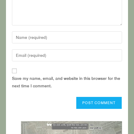
Enter
your
name
Enter
or
your
username
email
to
address
Save my name, email, and website in this browser for the
comment
to
next time I comment.
comment