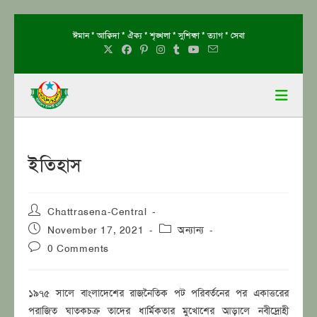
Skip
ঈমান * আক্বিদা * ঐক্য * শৃঙ্খলা * সুশিক্ষা * ত্যাগ * সেবা
to
content
ইতিহাস
Post
Chattrasena-Central
author:
Post
Post
November 17, 2021
অন্যান্য
published:
category:
Post
0 Comments
comments:
১৯৭৫ সালে বাংলাদেশের রাজনৈতিক পট পরিবর্তনের পর একাত্তরের
পরাজিত ঘাতকচক্র তাদের ধার্মিকতার মুখোশের আড়ালে নবীদ্রোহী