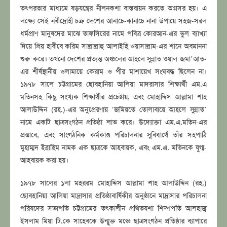
তৎপরতার মাধ্যমে ষড়যন্ত্রের নীলনকশা বাস্তবায়ন করতে অগ্রসর হয়। এ
লক্ষ্যে সেই নবীদ্রোহী চক্র দেশের আনাচে-কানাচে নানা উপায়ে সহজ-সরল
ধর্মপ্রাণ মানুষদের মাঝে তাফসিরের নামে পবিত্র কোরআন-এর ভুল ব্যাখ্যা
দিয়ে প্রিয় হাবীবে করিম সাল্লাল্লাহু আলাইহি ওয়াসাল্লাম-এর শানে অবমাননা
শুরু করে। তখনো দেশের প্রত্যন্ত অঞ্চলের আহলে সুন্নাত ওয়াল জমা’আত-
এর শীর্ষস্থানীয় ওলামায়ে কেরাম ও পীর মাশায়েখ সংঘবদ্ধ ছিলেন না।
১৯৭৮ সালে চট্টগ্রামের ছোবহানিয়া আলিয়া মাদরাসার শিক্ষার্থী এম.এ
মতিনসহ কিছু সংখ্যক শিক্ষার্থীর প্রচেষ্টায়, এবং মোহাদ্দিস আল্লামা শাহ
আলাউদ্দিন (রহ.)-এর অনুপ্রেরণায় ‘জমিয়তে তোলাবায়ে আহলে সুন্নাত’
নামে একটি ছাত্রসংগঠন প্রতিষ্ঠা লাভ করে। উদ্যোক্তা এম.এ.মতিন-এর
প্রস্তাবে, এবং সাংগঠনিক কর্মকাণ্ড পরিচালনার সুবিধার্থে তাঁর সহপাঠি
মুহাম্মদ ইব্রাহিম নামক এক ছাত্রকে আহবায়ক, এবং এম.এ. মতিনকে যুগ্ম-
আহবায়ক করা হয়।
১৯৭৮ সালের ১লা মহররম মোহাদ্দিস আল্লামা শাহ আলাউদ্দিন (রহ.)
ছোবহানিয়া আলিয়া মাদ্রাসার প্রতিষ্ঠাবার্ষিকীর অনুষ্ঠানে মাদ্রাসার পরিচালনা
পরিষদের সভাপতি চট্টগ্রামের তৎকালীন প্রথিতযশা শিল্পপতি আলহাজ্ব
ইসলাম মিয়া টি.কে সাহেবকে উন্মুক্ত মঞ্চে ছাত্রসংগঠন প্রতিষ্ঠার ব্যাপারে