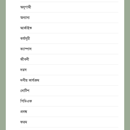
অনুগামী
অন্যান্য
আর্কাইভ
কর্মসূচী
ক্যাম্পাস
জীবনী
দরস
দলীয় কার্যক্রম
নোটিশ
পিডিএফ
প্রবন্ধ
ফরম