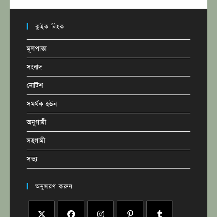
কুইক লিংক
মূলপাতা
সংবাদ
নোটিশ
সমর্থক হউন
অনুগামী
সহগামী
সভ্য
অনুসরণ করুন