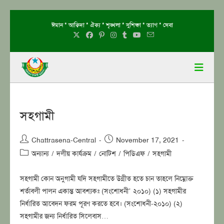
Skip
ঈমান * আক্বিদা * ঐক্য * শৃঙ্খলা * সুশিক্ষা * ত্যাগ * সেবা
to
content
সহগামী
Post
Post
Chattrasena-Central
November 17, 2021
author:
published:
Post
অন্যান্য
/
দলীয় কার্যক্রম
/
নোটিশ
/
পিডিএফ
/
সহগামী
category:
সহগামী কোন অনুগামী যদি সহগামীতে উন্নীত হতে চান তাহলে নিম্নোক্ত
শর্তাবলী পালন একান্ত আবশ্যকঃ (সংশোধনী’ ২০১০) (১) সহগামীর
নির্ধারিত আবেদন ফরম পূরণ করতে হবে। (সংশোধনী-২০১০) (২)
সহগামীর জন্য নির্ধারিত সিলেবাস…