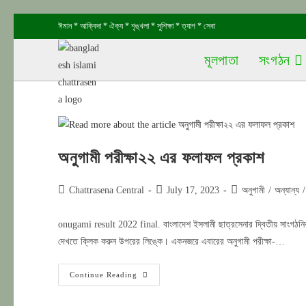
Skip
ঈমান * আক্বিদা * ঐক্য * শৃঙ্খলা * সুশিক্ষা * ত্যাগ * সেবা
to
content
মূলপাতা
সংগঠন
অনুগামী পরীক্ষা২২ এর ফলাফল প্রকাশ
Post
Post
Post
Chattrasena Central
July 17, 2023
অনুগামী
/
অন্যান্য
/
author:
published:
category:
onugami result 2022 final. বাংলাদেশ ইসলামী ছাত্রসেনার দ্বিতীয় সাংগঠনিক
দেখতে ক্লিক করুন উপরের লিঙ্কে। একনজরে এবারের অনুগামী পরীক্ষা-…
অনুগামী
Continue Reading
পরীক্ষা২২
এর
ফলাফল