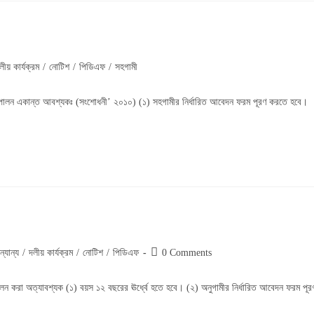
লীয় কার্যক্রম
/
নোটিশ
/
পিডিএফ
/
সহগামী
লী পালন একান্ত আবশ্যকঃ (সংশোধনী’ ২০১০) (১) সহগামীর নির্ধারিত আবেদন ফরম পূরণ করতে হবে।
Post
ন্যান্য
/
দলীয় কার্যক্রম
/
নোটিশ
/
পিডিএফ
0 Comments
comments:
পালন করা অত্যাবশ্যক (১) বয়স ১২ বছরের ঊর্ধ্বে হতে হবে। (২) অনুগামীর নির্ধারিত আবেদন ফরম পূর