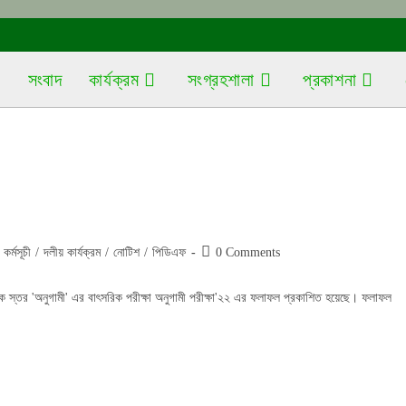
সংবাদ
কার্যক্রম
সংগ্রহশালা
প্রকাশনা
Post
কর্মসূচী
/
দলীয় কার্যক্রম
/
নোটিশ
/
পিডিএফ
0 Comments
comments:
 স্তর 'অনুগামী' এর বাৎসরিক পরীক্ষা অনুগামী পরীক্ষা'২২ এর ফলাফল প্রকাশিত হয়েছে। ফলাফল