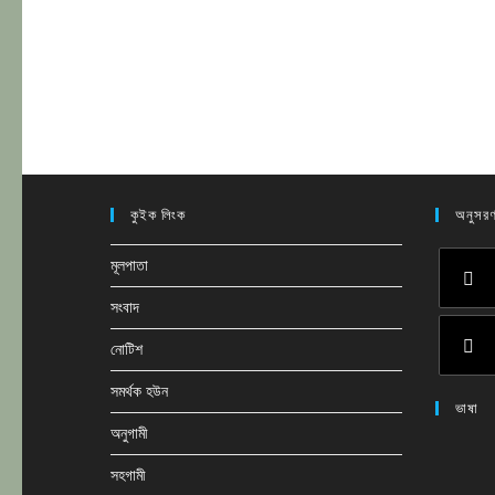
কুইক লিংক
অনুসরণ
মূলপাতা
সংবাদ
Opens
in
নোটিশ
a
Opens
সমর্থক হউন
new
ভাষা
in
tab
অনুগামী
a
new
সহগামী