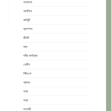
অন্যান্য
আর্কাইভ
কর্মসূচী
ক্যাম্পাস
জীবনী
দরস
দলীয় কার্যক্রম
নোটিশ
পিডিএফ
প্রবন্ধ
ফরম
সভ্য
সহগামী