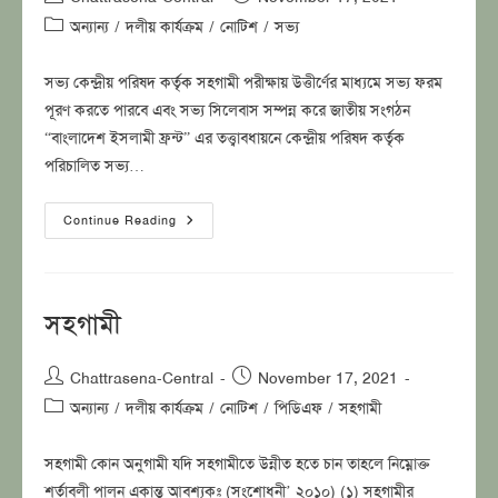
author:
published:
Post
অন্যান্য
/
দলীয় কার্যক্রম
/
নোটিশ
/
সভ্য
category:
সভ্য কেন্দ্রীয় পরিষদ কর্তৃক সহগামী পরীক্ষায় উত্তীর্ণের মাধ্যমে সভ্য ফরম
পূরণ করতে পারবে এবং সভ্য সিলেবাস সম্পন্ন করে জাতীয় সংগঠন
“বাংলাদেশ ইসলামী ফ্রন্ট” এর তত্ত্বাবধায়নে কেন্দ্রীয় পরিষদ কর্তৃক
পরিচালিত সভ্য…
সভ্য
Continue Reading
সহগামী
Post
Post
Chattrasena-Central
November 17, 2021
author:
published:
Post
অন্যান্য
/
দলীয় কার্যক্রম
/
নোটিশ
/
পিডিএফ
/
সহগামী
category:
সহগামী কোন অনুগামী যদি সহগামীতে উন্নীত হতে চান তাহলে নিম্নোক্ত
শর্তাবলী পালন একান্ত আবশ্যকঃ (সংশোধনী’ ২০১০) (১) সহগামীর