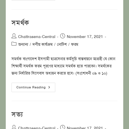
পরীক্ষা২২
এর
ফলাফল
প্রকাশ
সমর্থক
Post
Post
Chattrasena-Central
November 17, 2021
author:
published:
Post
অন্যান্য
/
দলীয় কার্যক্রম
/
নোটিশ
/
ফরম
category:
সমর্থক বাংলাদেশ ইসলামী ছাত্রসেনার কর্মসূচি বাস্তবায়নে আগ্রহী যে কোন
শিক্ষার্থী সমর্থক ফরম পূরণের মাধ্যমে সমর্থক হতে পারবেন। সমর্থকের
জন্য নির্ধারিত সিলেবাস অধ্যয়ন করতে হবে। (সংশোধনী ০৯ ও ১০)
সমর্থক
Continue Reading
সভ্য
Post
Post
Chattrasena-Central
November 17, 2021