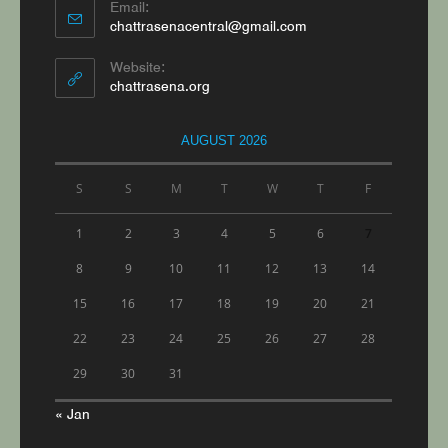
Email:
Opens
chattrasenacentral@gmail.com
in
your
Website:
application
chattrasena.org
AUGUST 2026
S
S
M
T
W
T
F
1
2
3
4
5
6
7
8
9
10
11
12
13
14
15
16
17
18
19
20
21
22
23
24
25
26
27
28
29
30
31
« Jan