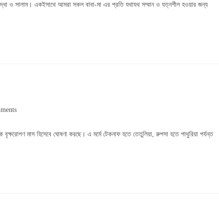
রদ্ধা ও সালাম। একইসাথে আমরা সকল বাবা-মা এর প্রতি যথাযথ সম্মান ও যত্নশীল হওয়ার জন্য
ments
s:
সকে বৃক্ষরোপণ মাস হিসেবে ঘোষণা করছে। এ মর্মে টেকনাফ হতে তেতুলিয়া, রুপসা হতে পাথুরিয়া পর্যন্ত