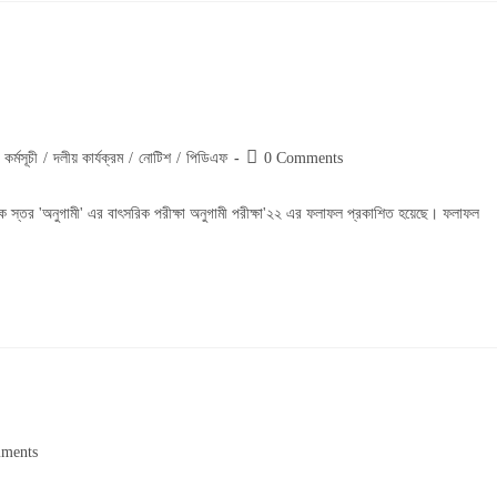
Post
কর্মসূচী
/
দলীয় কার্যক্রম
/
নোটিশ
/
পিডিএফ
0 Comments
comments:
 স্তর 'অনুগামী' এর বাৎসরিক পরীক্ষা অনুগামী পরীক্ষা'২২ এর ফলাফল প্রকাশিত হয়েছে। ফলাফল
ments
s: