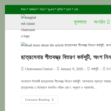
Skip
ঈমান * আক্বিদা * ঐক্য * শৃঙ্খলা * সুশিক্ষা * ত্যাগ * সেবা
to
content
মূলপাতা
সংগঠন
ছাত্রসেনার শীতবস্ত্র বিতরণ কর্মসূচী, অংশ 
Post
Post
Post
Post
Chattrasena-Central
January 9, 2026
কর্মসূচী
0 
author:
published:
category:
comm
বাংলাদেশ ইসলামী ছাত্রসেনার শীতবস্ত্র বিতরণ কর্মসূচী: আপনাদের প্রদত্ত সহায়তা
ছাত্রসেনার এ উদ্যোগে আপনিও শরিক হোন। অনুদান ও পরামর্শের…
ছাত্রসেনার
Continue Reading
শীতবস্ত্র
বিতরণ
কর্মসূচী,