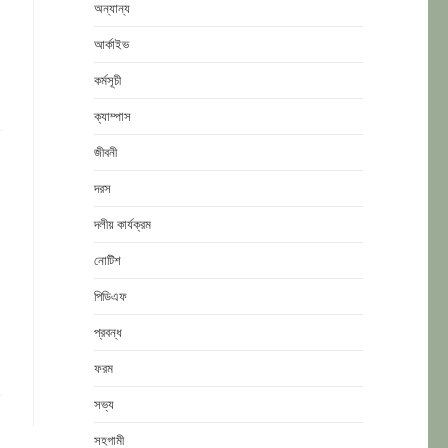
অন্যান্য
আর্কাইভ
কর্মসূচী
ক্যাম্পাস
জীবনী
দরস
দলীয় কার্যক্রম
নোটিশ
পিডিএফ
প্রবন্ধ
ফরম
সভ্য
সহগামী