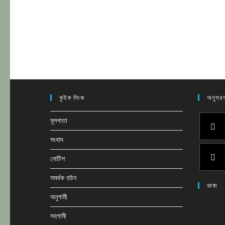
কুইক লিংক
অনুসরণ
মূলপাতা
সংবাদ
Opens
in
নোটিশ
a
Opens
সমর্থক হউন
new
ভাষা
in
tab
অনুগামী
a
new
সহগামী