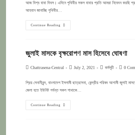
আজ বিশ্ব বাবা দিবস। এদিনে পৃথিবীর সকল বাবার প্রতি আমরা নিবেদন করছি শ্
আহবান জানাচ্ছি পৃথিবীর…
বিশ্ব
Continue Reading
বাবা
দিবসে
ছাত্রসেনা
জুলাই মাসকে বৃক্ষরোপণ মাস হিসেবে ঘোষণা
Post
Post
Post
Post
Chattrasena-Central
July 2, 2021
কর্মসূচী
0 Com
author:
published:
category:
comment
প্রিয় সেনানীবৃন্দ, বাংলাদেশ ইসলামী ছাত্রসেনা, কেন্দ্রীয় পরিষদ আগামী জুলাই মা
জেলা হতে ইউনিট পর্যন্ত সকল শাখাকে…
জুলাই
Continue Reading
মাসকে
বৃক্ষরোপণ
মাস
হিসেবে
ঘোষণা