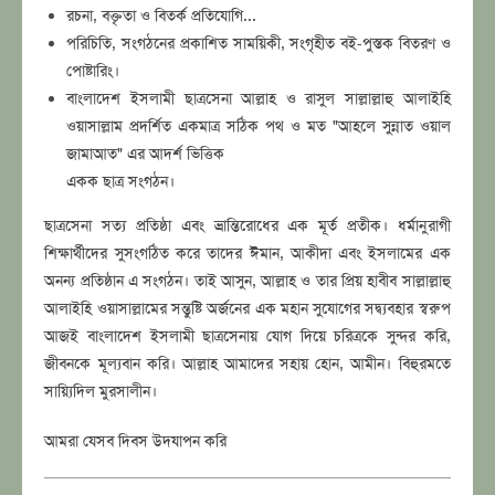
রচনা, বক্তৃতা ও বিতর্ক প্রতিযোগি...
পরিচিতি, সংগঠনের প্রকাশিত সাময়িকী, সংগৃহীত বই-পুস্তক বিতরণ ও
পোষ্টারিং।
বাংলাদেশ ইসলামী ছাত্রসেনা আল্লাহ ও রাসুল সাল্লাল্লাহু আলাইহি
ওয়াসাল্লাম প্রদর্শিত একমাত্র সঠিক পথ ও মত "আহলে সুন্নাত ওয়াল
জামাআত" এর আদর্শ ভিত্তিক
একক ছাত্র সংগঠন।
ছাত্রসেনা সত্য প্রতিষ্ঠা এবং ভ্রান্তিরোধের এক মূর্ত প্রতীক। ধর্মানুরাগী
শিক্ষার্থীদের সুসংগঠিত করে তাদের ঈমান, আকীদা এবং ইসলামের এক
অনন্য প্রতিষ্ঠান এ সংগঠন। তাই আসুন, আল্লাহ ও তার প্রিয় হাবীব সাল্লাল্লাহু
আলাইহি ওয়াসাল্লামের সন্তুষ্টি অর্জনের এক মহান সুযোগের সদ্ব্যবহার স্বরুপ
আজই বাংলাদেশ ইসলামী ছাত্রসেনায় যোগ দিয়ে চরিত্রকে সুন্দর করি,
জীবনকে মূল্যবান করি। আল্লাহ আমাদের সহায় হোন, আমীন। বিহুরমতে
সায়্যিদিল মুরসালীন।
আমরা যেসব দিবস উদযাপন করি