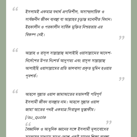
ইসলামই একমাত্র যথার্থ প্রগতিশীল, অসাম্প্রদায়িক ও
সার্বজনীন জীবন ব্যবস্থা যা আল্লাহর চূড়ান্ত মনোনীত বিধান।
ইহকালীন ও পরকালীন সার্বিক মুক্তির নিশ্চয়তায় এর
বিকল্প নেই।
আল্লাহ ও রাসূল সাল্লাল্লাহু আলাইহি ওয়াসাল্লামের আদেশ-
নির্দেশের উপর নিঃশর্ত আনুগত্য এবং রাসূল সাল্লাল্লাহু
আলাইহি ওয়াসাল্লামের প্রতি ভালবাসা প্রকৃত মুমিন হওয়ার
পূবশর্ত।
আহলে সুন্নাত ওয়াল জামাআতের মতাদর্শই পরিপূর্ণ
ইসলামী জীবন ব্যবস্থার নাম। আহলে সুন্নাত ওয়াল
জামা’আতের পথই একমাত্র সিরাতুল মুস্তাকীম।
[/su_quote
বৈজ্ঞানিক ও আধুনিক জ্ঞানের সঙ্গে ইসলামী মূল্যবোধের
সমন্বয়ের মাধ্যমে সমগ্র দেশে একই মানের শিক্ষা ব্যবস্থা