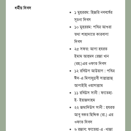
ধর্মীয় দিবস
১ মুহররম: হিজরি নববর্ষের
সূচনা দিবস
১০ মুহররম: পবিত্র আশুরা
তথা শাহাদাতে কারবালা
দিবস
২৫ সফর: আলা হযরত
ইমাম আহমদ রেজা খান
(রহ:)এর ওফাত দিবস
১২ রবিউল আউয়াল : পবিত্র
ঈদ-এ মিলাদুন্নবী সাল্লাল্লাহু
আলাইহি ওয়াসাল্লাম
১১ রবিউস সানী : ফাতেহা-
ই- ইয়াজদাহম
২২ জমাদিউস সানী : হযরত
আবু বকর ছিদ্দিক (রা.) এর
ওফাত দিবস
৬ রজাব: ফাতেহা-এ -খাজা