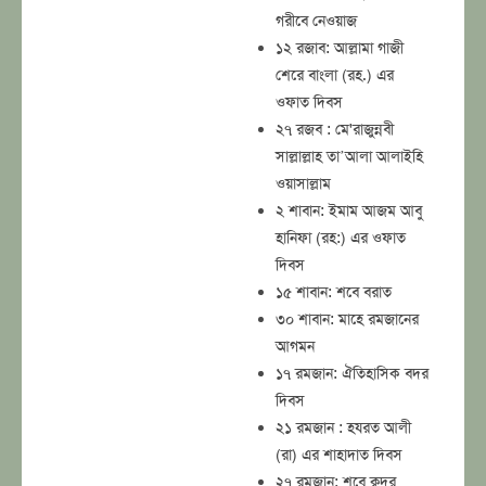
গরীবে নেওয়াজ
১২ রজাব: আল্লামা গাজী
শেরে বাংলা (রহ.) এর
ওফাত দিবস
২৭ রজব : মে'রাজুন্নবী
সাল্লাল্লাহ তা’আলা আলাইহি
ওয়াসাল্লাম
২ শাবান: ইমাম আজম আবু
হানিফা (রহ:) এর ওফাত
দিবস
১৫ শাবান: শবে বরাত
৩০ শাবান: মাহে রমজানের
আগমন
১৭ রমজান: ঐতিহাসিক বদর
দিবস
২১ রমজান : হযরত আলী
(রা) এর শাহাদাত দিবস
২৭ রমজান: শবে ক্বদর