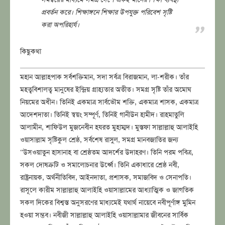
প্রবর্তন করে। শিক্ষাঙ্গনে শিক্ষার উপযুক্ত পরিবেশ সৃষ্টি
করা অপরিহার্য।
কিছুকথা
মহান আল্লাহপাক সর্বশক্তিমান, সদা সর্বত্র বিরাজমান, লা-শরীক। তাঁর
মহত্ববিশালত্ব মানুষের ইন্দ্ৰিয় গ্রাহ্যতার অতীত। সমগ্র সৃষ্টি তাঁর অমোঘ
নিয়মের অধীন। তিনিই একমাত্র সার্বভৌম শক্তি, একমাত্র শাসক, একমাত্র
আদেশদাতা। তিনিই স্বয়ং সম্পূর্ণ, তিনিই গানীউন হামীদ। রাহমাতুলি
আলামীন, শাফিউল মুজনেবীন হযরত মুহাম্মদ। মুস্তফা সাল্লাল্লাহু আলাইহি
ওয়াসাল্লাম সৃষ্টিকুল শ্ৰেষ্ঠ, সর্বশেষ রাসুল, সমগ্র মানবজাতির জন্য
“উসওয়াতুন হাসানাহ বা শ্রেষ্ঠতম আদর্শের উদাহরণ। তিনি পরম পবিত্র,
সকল দোষত্রুটি ও সমালোচনার উর্ধ্বে। তিনি একাধারে শ্রেষ্ঠ নবী,
রাষ্ট্রনায়ক, অর্থনীতিবিদ, আইনদাতা, প্রশাসক, সমাজবিদ ও সেনাপতি।
রাসূলে কারীম সাল্লাল্লাহু আলাইহি ওয়াসাল্লামের আধ্যাত্মিক ও জাগতিক
সকল দিকের বিশ্বস্ত অনুসরণের মাধ্যমেই যথার্থ নায়েবে নবীপূর্ণাঙ্গ মুমিন
হওয়া সম্ভব। নবীজী সাল্লাল্লাহু আলাইহি ওয়াসাল্লামার জীবনের সার্বিক