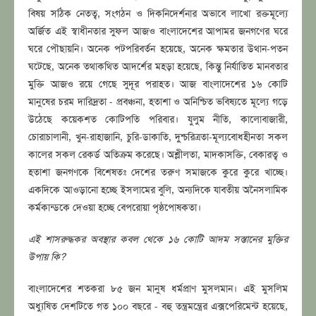
বিষয় সঠিক নেতত্ব, সংগঠন ও দিকনিদের্শনার অভাবে লাখো রক্তমূল্যে
অর্জিত এই স্বাধীনতার সুফল আজও বাংলাদেশের আপামর জনগণের ঘরে
ঘরে পৌছায়নি। অনেক পটপরিবর্তন হয়েছে, অনেক ক্ষমতার উথান-পতন
ঘটেছে, অনেক তথাকথিত আদর্শের মহড়া হয়েছে, কিন্তু নির্যাতিত মানবতার
মুক্তি আজও রয়ে গেছে সুদূর পরাহত। আজ বাংলাদেশের ১৬ কোটি
মানুষের চরম দারিদ্রতা - প্রবঞ্চনা, হতাশা ও অনিশ্চিত ভবিষ্যতে মূল্যে গড়ে
উঠেছে কয়েকশত কোটিপতি পরিবার। যুলুম নীতি, কালোবাজারী,
চোরাচালানী, খুন-রাহাজানি, চুরি-ডাকাতি, দুশ্চরিত্রতা-মূল্যবোধহীনতা সকল
কালের সকল রেকর্ড অতিক্রম করেছে। অশ্লীলতা, মাদকাসক্তি, বেকারত্ব ও
হতাশা জনগণকে বিশেষতঃ দেশের তরুণ সমাজকে কুরে কুরে খাচ্ছে।
একদিকে আওড়ানো হচ্ছে ইসলামের বুলি, অন্যদিকে যাবতীয় অনৈসলামিক
কর্মকান্ডকে দেওয়া হচ্ছে বেপরোয়া পৃষ্ঠপোষকতা।
এই শাসরুদ্ধকর অবস্থার কবল থেকে ১৬ কোটি আদম সস্তানের মুক্তির
উপায় কি?
বাংলাদেশের শতকরা ৮৫ জন মানুষ ধর্মপ্রাণ মুসলমান। এই মুসলিম
অধ্যুষিত দেশটিতে গত ১০০ বছরে - বহু তন্ত্ৰমন্ত্রের এক্সপেরিমেন্ট হয়েছে,