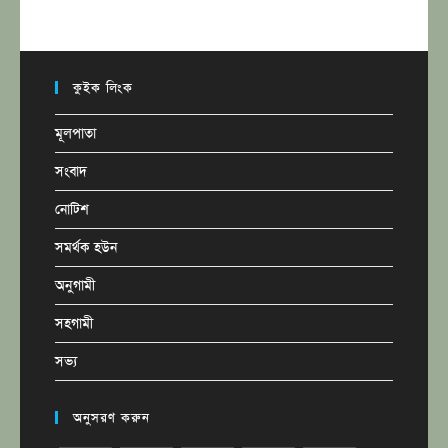
কুইক লিংক
মূলপাতা
সংবাদ
নোটিশ
সমর্থক হউন
অনুগামী
সহগামী
সভ্য
অনুসরণ করুন