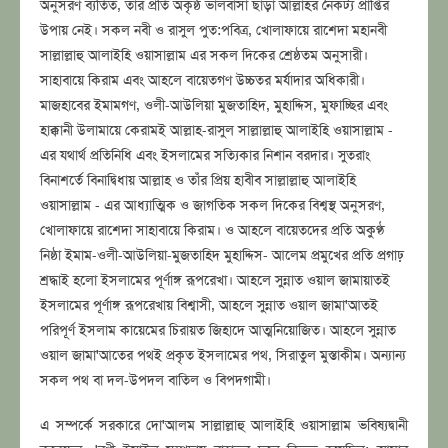
অনুসরণ ব্যতিত, তাঁর প্রতি অকৃষ্ঠ ভালবাসা ছাড়া আল্লাহর নৈকট্য প্রাপ্তির
উপায় নেই। সকল নবী ও রাসুল পুত:পবিত্র, খোলাফায়ে রাশেদা মহানবী
সাল্লাল্লাহু আলাইহি ওয়াসাল্লাম এর সকল দিকের শ্রেষ্ঠতম অনুসারী।
সাহাবায়ে কিরাম এবং আহলে বায়েতগণ উচ্চতর মর্যাদার অধিকারী।
মাজহাবের ইমামগণ, ওলী-আউলিয়া মুজতাহিদ, মুহাদ্দিস, মুফাচ্ছির এবং
হাক্কানী উলামায়ে কেরামই আল্লাহ-রাসুল সাল্লাল্লাহু আলাইহি ওয়াসাল্লাম -
এর যথার্থ প্রতিনিধি এবং ইসলামের সত্যিকার নিশান বরদার। সুতরাং
বিনাশর্তে বিনাদ্বিধায় আল্লাহ ও তাঁর প্রিয় হাবীব সাল্লাল্লাহু আলাইহি
ওয়াসাল্লাম - এর আধ্যাত্মিক ও জাগতিক সকল দিকের বিশ্বস্থ অনুসরণ,
খোলাফায়ে রাশেদা সাহাবায়ে কিরাম। ও আহলে বায়েতদের প্রতি অকুণ্ঠ
নিষ্ঠা ইমাম-ওলী-আউলিয়া-মুজতাহিদ মুহাদ্দিস- আলেম প্রমুখের প্রতি প্রগাঢ়
শ্রদ্ধাই হলো ইসলামের পূর্ণাঙ্গ রূপরেখা। আহলে সুন্নাত ওয়াল জামায়াতই
ইসলামের পূর্ণাঙ্গ রূপরেখায় বিশ্বাসী, আহলে সুন্নাত ওয়াল জামা'আতই
পরিপূর্ণ ইসলাম কায়েমের চিরায়ত জিহাদে আত্মনিয়োজিত। আহলে সুন্নাত
ওয়াল জামা'আতের পথই প্রকৃত ইসলামের পথ, সিরাতুল মুস্তাকীম। অন্যান্য
সকল পথ বা দল-উপদল বাতিল ও বিপদগামী।
এ সম্পর্কে সরকারে দো'আলম সাল্লাল্লাহু আলাইহি ওয়াসাল্লাম ভবিষ্যদ্বানী