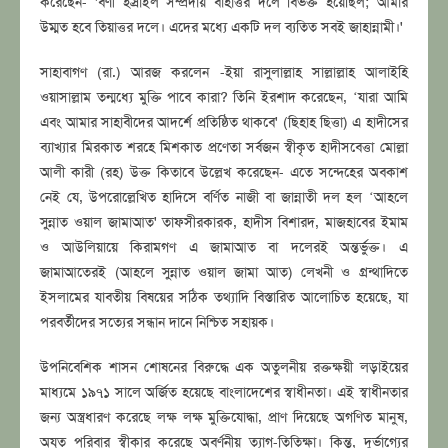
করেছেন- 'বণী ইস্রাইল সম্প্রদায় বাহাত্তর দলে বিভক্ত হয়েছিল; আমার
উম্মত হবে তিয়াত্তর দলে। এদের মধ্যে একটি দল ব্যতিত সবই জাহান্নামী।'
সাহাবাগণ (রা.) আরজ করলেন -ইয়া রাসুলাল্লাহ সাল্লাল্লাহ আলাইহি
ওয়াসাল্লাম তন্মধ্যে মুক্তি পাবে কারা? তিনি ইরশাদ করেছেন, ‘যারা আমি
এবং আমার সাহাবীদের আদর্শে প্রতিষ্ঠিত থাকবে' (ছিহাহ ছিত্তা) এ হাদীসের
ব্যাখ্যার মিরকাত শরহে মিশকাত প্রণেতা সর্বজন স্বীকৃত হাদীসবেত্তা মোল্লা
আলী কারী (রহ) উক্ত কিতাবে উল্লেখ করেছেন- এতে সন্দেহের অবকাশ
নেই যে, উপরোল্লেখিত হাদিসে বর্ণিত নাজী বা জান্নাতী দল হল ‘আহলে
সুন্নাত ওয়াল জামাআত' তাফসীরকারক, হাদীস বিশারদ, মাজহাবের ইমাম
ও আউলিয়ায়ে কিরামগণ এ জামাআত বা দলেরই অন্তর্ভুক্ত। এ
জামাআতেরই (আহলে সুন্নাত ওয়াল জামা আত) লেখনী ও গ্রন্থাদিতে
ইসলামের যাবতীয় বিষয়ের সঠিক তথ্যাদি বিস্তারিত আলোচিত হয়েছে, যা
পরবর্তীদের সত্যের সন্ধান দানে নিশ্চিত সহায়ক।
উপনিবেশিক শাসন শোষনের বিরুদ্ধে এক অতুলনীয় রক্তক্ষয়ী লড়াইয়ের
মাধ্যমে ১৯৭১ সালে অর্জিত হয়েছে বাংলাদেশের স্বাধীনতা। এই স্বাধীনতার
জন্য অস্ত্রধারণ করেছে লক্ষ লক্ষ মুক্তিযোদ্ধা, প্রাণ দিয়েছে অগণিত মানুষ,
অযুত পরিবার স্বীকার করেছে অবর্ণনীয় ত্যাগ-তিতিক্ষা। কিন্তু, দুর্ভাগ্যের