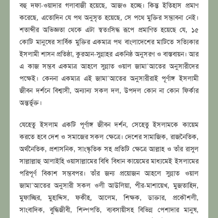
বহু দফা-ওয়াদার গলাবাজী হয়েছে, আজও হচ্ছে। কিন্ত ইতিহাস প্রমাণ
করেছে, এতোদিন যে পথ অনুসৃত হয়েছে, সে পথে মুক্তির সম্ভাবনা নেই।
শতাব্দীর অভিজ্ঞতা থেকে এটা স্বতঃসিদ্ধ রূপে প্রমাণিত হয়েছে যে, ১৫
কোটি মানুষের সার্বিক মুক্তির একমাত্র পথ বাংলাদেশের মাটিতে সত্যিকার
ইসলামী শাসন প্রতিষ্ঠা, কুরআন-সুন্নাহর একনিষ্ঠ অনুসরণ ও বাস্তবায়ন। আর
এ কাজ সম্ভব একমাত্র আহলে সুন্নাত ওয়াল জামা’আতের অনুসারীদের
পক্ষেই। কেননা একমাত্র এই জামা’আতের অনুসারীরাই পূর্ণাঙ্গ ইসলামী
জীবন দর্শনে বিশ্বাসী, অন্যান্য সকল দল, উপদল কোন না কোন ফির্কার
অন্তর্ভূক্ত।
যেহেতু ইসলাম একটি পূর্ণাঙ্গ জীবন দর্শন, সেহেতু ইসলামকে কায়েম
করতে হবে দেশ ও সমাজের সকল ক্ষেত্রে। দেশের সামাজিক, রাজনৈতিক,
অর্থনৈতিক, প্রশাসনিক, সাংস্কৃতিক সহ প্রতিটি ক্ষেত্রে আল্লাহ ও তাঁর রাসুল
সাল্লাল্লাহু আলাইহি ওয়াসাল্লামের বিধি বিধান কায়েমের মাধ্যমেই ইসলামের
পরিপূর্ণ বিকাশ সম্ভবপর। তাঁর জন্য প্রয়োজন আহলে সুন্নাত ওয়াল
জামা’আতের অনুসারী সকল ওলী আউলিয়া, পীর-মাশায়েখ, মুজতাহিদ,
মুফাচ্ছির, মুহাদ্দিস, ফকীহ, আলেম, শিক্ষক, ডাক্তার, প্রকৌশলী,
সাংবাদিক, বুদ্ধিজীবী, শিল্পপতি, ব্যবসায়ীসহ বিভিন্ন পেশাদার মানুষ,