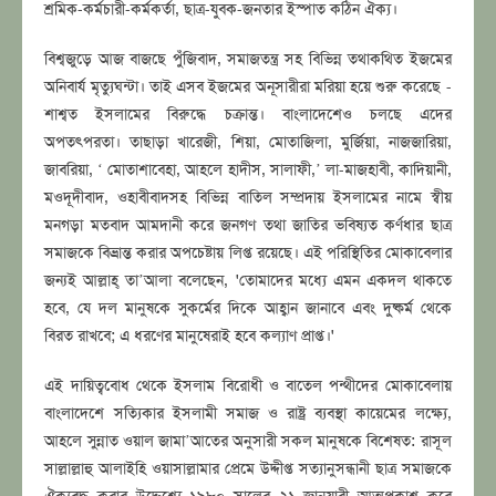
শ্রমিক-কর্মচারী-কর্মকর্তা, ছাত্র-যুবক-জনতার ইস্পাত কঠিন ঐক্য।
বিশ্বজুড়ে আজ বাজছে পুঁজিবাদ, সমাজতন্ত্র সহ বিভিন্ন তথাকথিত ইজমের
অনিবার্য মৃত্যুঘন্টা। তাই এসব ইজমের অনূসারীরা মরিয়া হয়ে শুরু করেছে -
শাশ্বত ইসলামের বিরুদ্ধে চক্রান্ত। বাংলাদেশেও চলছে এদের
অপতৎপরতা। তাছাড়া খারেজী, শিয়া, মােতাজিলা, মুর্জিয়া, নাজজারিয়া,
জাবরিয়া, ‘ মোতাশাবেহা, আহলে হাদীস, সালাফী,’ লা-মাজহাবী, কাদিয়ানী,
মওদূদীবাদ, ওহাবীবাদসহ বিভিন্ন বাতিল সম্প্রদায় ইসলামের নামে স্বীয়
মনগড়া মতবাদ আমদানী করে জনগণ তথা জাতির ভবিষ্যত কর্ণধার ছাত্র
সমাজকে বিভ্রান্ত করার অপচেষ্টায় লিপ্ত রয়েছে। এই পরিস্থিতির মােকাবেলার
জন্যই আল্লাহ্ তা’আলা বলেছেন, 'তোমাদের মধ্যে এমন একদল থাকতে
হবে, যে দল মানুষকে সুকর্মের দিকে আহ্বান জানাবে এবং দুষ্কর্ম থেকে
বিরত রাখবে; এ ধরণের মানুষেরাই হবে কল্যাণ প্রাপ্ত।'
এই দায়িত্ববোধ থেকে ইসলাম বিরোধী ও বাতেল পন্থীদের মোকাবেলায়
বাংলাদেশে সত্যিকার ইসলামী সমাজ ও রাষ্ট্র ব্যবস্থা কায়েমের লক্ষ্যে,
আহলে সুন্নাত ওয়াল জামা’আতের অনুসারী সকল মানুষকে বিশেষত: রাসূল
সাল্লাল্লাহু আলাইহি ওয়াসাল্লামার প্রেমে উদ্দীপ্ত সত্যানুসন্ধানী ছাত্র সমাজকে