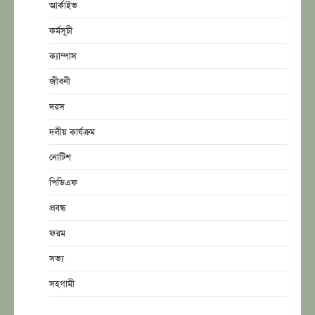
আর্কাইভ
কর্মসূচী
ক্যাম্পাস
জীবনী
দরস
দলীয় কার্যক্রম
নোটিশ
পিডিএফ
প্রবন্ধ
ফরম
সভ্য
সহগামী