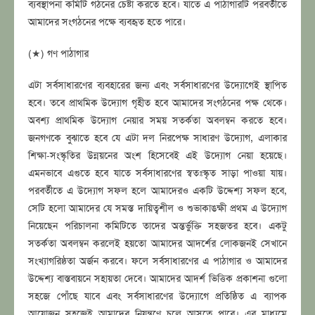
ব্যবস্থাপনা কমিটি গঠনের চেষ্টা করতে হবে। যাতে এ পাঠাগারটি পরবর্তীতে
আমাদের সংগঠনের পক্ষে ব্যবহৃত হতে পারে।
(★) গণ পাঠাগার
এটা সর্বসাধারণের ব্যবহারের জন্য এবং সর্বসাধারণের উদ্যোগেই স্থাপিত
হবে। তবে প্রাথমিক উদ্যোগ গৃহীত হবে আমাদের সংগঠনের পক্ষ থেকে।
অবশ্য প্রাথমিক উদ্যোগ নেয়ার সময় সতর্কতা অবলম্বন করতে হবে।
জনগণকে বুঝাতে হবে যে এটা দল নিরপেক্ষ সাধারণ উদ্যোগ, এলাকার
শিক্ষা-সংস্কৃতির উন্নয়নের অংশ হিসেবেই এই উদ্যোগ নেয়া হয়েছে।
এমনভাবে এগুতে হবে যাতে সর্বসাধারণের স্বতঃস্কৃত সাড়া পাওয়া যায়।
পরবর্তীতে এ উদ্যোগ সফল হলে আমাদেরও একটি উদ্দেশ্য সফল হবে,
সেটি হলো আমাদের যে সমস্ত দায়িত্বশীল ও শুভাকাঙক্ষী প্রথম এ উদ্যোগ
নিয়েছেন পরিচালনা কমিটিতে তাদের অন্তর্ভুক্তি সহজতর হবে। একটু
সতর্কতা অবলম্বন করলেই হয়তো আমাদের আদর্শের লোকজনই সেখানে
সংখ্যাগরিষ্ঠতা অর্জন করবে। ফলে সর্বসাধারণের এ পাঠাগার ও আমাদের
উদ্দেশ্য বাস্তবায়নে সহায়তা দেবে। আমাদের আদর্শ ভিত্তিক প্রকাশনা গুলো
সহজে পোঁছে যাবে এবং সর্বসাধারণের উদ্যোগে প্রতিষ্ঠিত এ ব্যাপক
আয়োজন সহজেই আমাদের নিয়ন্ত্রণে চলে আসতে পারে। এর মাধ্যমে