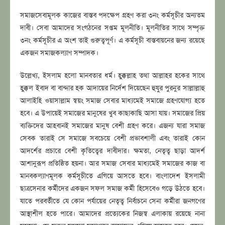
সমাজসেবামূলক কাজের বাস্তব পদক্ষেপ গ্রহণ করা ৩নং কর্মসূচীর অন্যতম
দাবী। সেবা আমাদের সংগঠনের সপ্তম মূলনীতি। মূলনীতির সাথে সম্পৃক্ত
৩নং কর্মসূচীর এ অংশ তাই গুরুত্বপূর্ণ। এ কর্মসূচী বাস্তবায়নের জন্য রয়েছে
একজন সমাজকল্যাণ সম্পাদক।
উল্লেখ্য, ইসলাম হলো মানবতার ধর্ম। হক্কুল্লাহ তথা আল্লাহর হকের সাথে
হক্কুল ইবাদ বা বান্দার হক আদায়ের নির্দেশ দিয়েছেন হুযুর পুরনুর সাল্লাল্লাহু
আলাইহি ওয়াসাল্লাম স্বয়ং সমাজ সেবার মাধ্যমেই সমাজে গ্রহণযোগ্য হতে
হবে। এ উপায়েই সমাজের মানুষের খুব কাছাকাছি আসা যায়। সমাজের প্রিয়
ব্যক্তিদের আহবানই সমাজের মানুষ বেশী গ্রহণ করে। এজন্য যারা সমাজ
সেবক তারাই সে সমাজে সবচেয়ে বেশী প্রভাবশালী এবং তারাই কোন
আদর্শের প্রচারে বেশী কৃতিত্বের দাবীদার। ক্ষমতা, নেতৃত্ব ছাড়া আদর্শ
আশানুরূপ প্রতিষ্ঠিত হয়না। আর সমাজ সেবার মাধ্যমেই সমাজের কাজ বা
মানবকল্যাণমূলক কর্মসূচীতে এগিয়ে আসতে হবে। বাংলাদেশ ইসলামী
ছাত্রসেনার কর্মীদের একজন সফল সমাজ কর্মী হিসেবেও গড়ে উঠতে হবে।
যাতে পরবর্তীতে যে কোন পর্যায়ের নেতৃত্ব নির্বাচনে সেনা কর্মীরা জনগণের
আস্থাশীল হতে পারে। আমাদের প্রত্যেকের নিজস্ব এলাকায় রয়েছে নানা