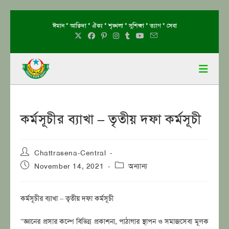
Skip
ঈমান * আক্বিদা * ঐক্য * শৃঙ্খলা * সুশিক্ষা * ত্যাগ * সেবা
to
content
কর্মসূচীর ব্যাখা – তৃতীয় দফা কর্মসূচী
Post
Chattrasena-Central
author:
Post
Post
November 14, 2021
অন্যান্য
published:
category:
কর্মসূচীর ব্যাখা – তৃতীয় দফা কর্মসূচী
“জ্ঞানের প্রসার কল্পে বিভিন্ন প্রকাশনা, পাঠাগার স্থাপন ও সমাজসেবা মূলক