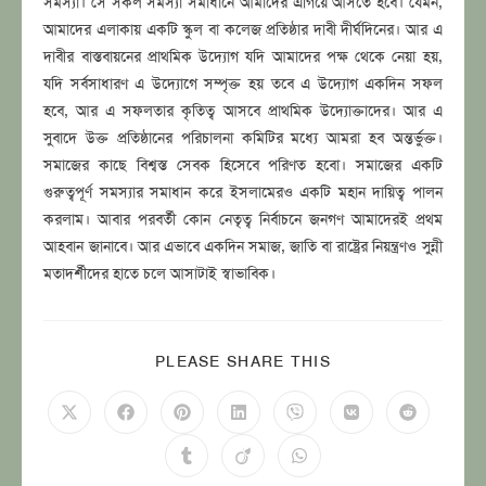
সমস্যা। সে সকল সমস্যা সমাধানে আমাদের এগিয়ে আসতে হবে। যেমন,
আমাদের এলাকায় একটি স্কুল বা কলেজ প্রতিষ্ঠার দাবী দীর্ঘদিনের। আর এ
দাবীর বাস্তবায়নের প্রাথমিক উদ্যোগ যদি আমাদের পক্ষ থেকে নেয়া হয়,
যদি সর্বসাধারণ এ উদ্যোগে সম্পৃক্ত হয় তবে এ উদ্যোগ একদিন সফল
হবে, আর এ সফলতার কৃতিত্ব আসবে প্রাথমিক উদ্যোক্তাদের। আর এ
সুবাদে উক্ত প্রতিষ্ঠানের পরিচালনা কমিটির মধ্যে আমরা হব অন্তর্ভুক্ত।
সমাজের কাছে বিশ্বস্ত সেবক হিসেবে পরিণত হবো। সমাজের একটি
গুরুত্বপূর্ণ সমস্যার সমাধান করে ইসলামেরও একটি মহান দায়িত্ব পালন
করলাম। আবার পরবর্তী কোন নেতৃত্ব নির্বাচনে জনগণ আমাদেরই প্রথম
আহবান জানাবে। আর এভাবে একদিন সমাজ, জাতি বা রাষ্ট্রের নিয়ন্ত্রণও সুন্নী
মতাদর্শীদের হাতে চলে আসাটাই স্বাভাবিক।
SHARE
PLEASE SHARE THIS
THIS
CONTENT
Opens
Opens
Opens
Opens
Opens
Opens
Opens
in
in
in
in
in
in
in
a
a
a
a
a
a
a
Opens
Opens
Opens
new
new
new
new
new
new
new
in
in
in
window
window
window
window
window
window
window